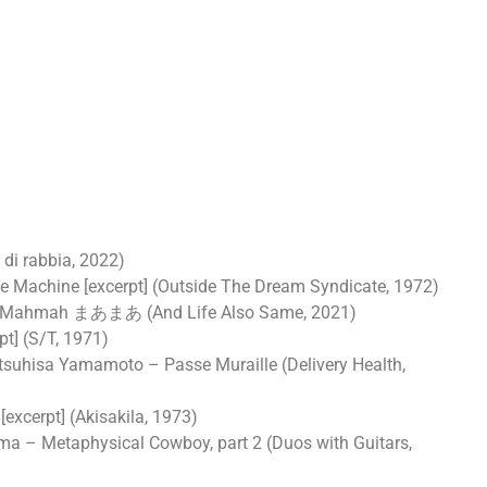
 di rabbia, 2022)
he Machine [excerpt] (Outside The Dream Syndicate, 1972)
 – Mahmah まあまあ (And Life Also Same, 2021)
t] (S/T, 1971)
tsuhisa Yamamoto – Passe Muraille (Delivery Health,
[excerpt] (Akisakila, 1973)
ma – Metaphysical Cowboy, part 2 (Duos with Guitars,