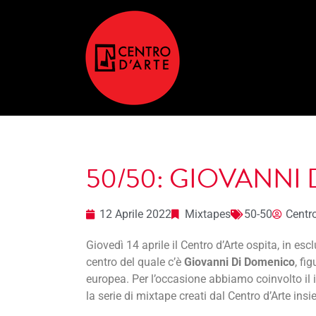
50/50: GIOVANNI
12 Aprile 2022
Mixtapes
50-50
Centr
Giovedì 14 aprile il Centro d’Arte ospita, in es
centro del quale c’è
Giovanni Di Domenico
, fi
europea. Per l’occasione abbiamo coinvolto il 
la serie di mixtape creati dal Centro d’Arte insi