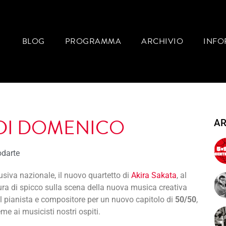
BLOG
PROGRAMMA
ARCHIVIO
INFO
 DI DOMENICO
AR
odarte
clusiva nazionale, il nuovo quartetto di
Akira Sakata
, al
gura di spicco sulla scena della nuova musica creativa
il pianista e compositore per un nuovo capitolo di
50/50
,
eme ai musicisti nostri ospiti.