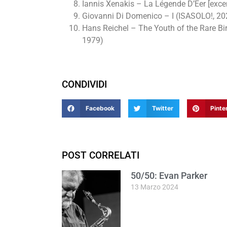
Iannis Xenakis – La Légende D’Eer [excer
Giovanni Di Domenico – I (ISASOLO!, 20
Hans Reichel – The Youth of the Rare Bi
1979)
CONDIVIDI
Facebook
Twitter
Pinte
POST CORRELATI
50/50: Evan Parker
13 Marzo 2024