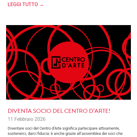
LEGGI TUTTO →
DIVENTA SOCIO DEL CENTRO D’ARTE!
11 Febbraio 2026
Diventare soci del Centro d’Arte significa partecipare attivamente,
sostenerci, darci fiducia: è anche grazie all’assemblea dei soci che