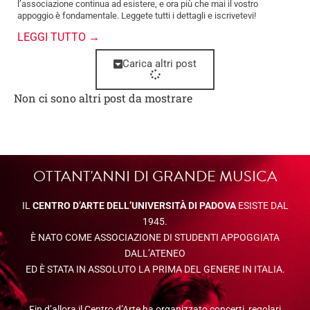
l’associazione continua ad esistere, e ora più che mai il vostro
appoggio è fondamentale. Leggete tutti i dettagli e iscrivetevi!
LEGGI TUTTO →
Carica altri post
Non ci sono altri post da mostrare
OTTANT'ANNI DI GRANDE MUSICA
IL
CENTRO D’ARTE DELL’UNIVERSITÀ DI PADOVA
ESISTE DAL
1945.
È NATO COME ASSOCIAZIONE DI STUDENTI APPOGGIATA
DALL’ATENEO
ED È STATA IN ASSOLUTO LA PRIMA DEL GENERE IN ITALIA.
Fin d’allora il Centro d’Arte ha organizzato concerti, regolari