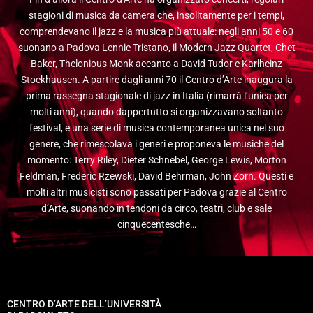
stagioni di musica da camera che, insolitamente per i tempi,
comprendevano il jazz e la musica più attuale: negli anni 50 e 60
suonano a Padova Lennie Tristano, il Modern Jazz Quartet, Chet
Baker, Thelonious Monk accanto a David Tudor e Karlheinz
Stockhausen. A partire dagli anni 70 il Centro d’Arte inaugura la
prima rassegna stagionale di jazz in Italia (rimarrà l’unica per
molti anni), quando dappertutto si organizzavano soltanto
festival, e una serie di musica contemporanea unica nel suo
genere, che rimescolava i generi e proponeva le musiche del
momento: Terry Riley, Dieter Schnebel, George Lewis, Morton
Feldman, Frederic Rzewski, David Behrman, John Zorn. Questi e
molti altri musicisti sono passati per Padova grazie al Centro
d’Arte, suonando in tendoni da circo, teatri, club e sale
cinquecentesche…
CENTRO D’ARTE DELL’UNIVERSITÀ