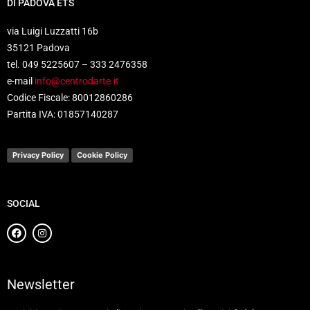
DI PADOVA ETS
via Luigi Luzzatti 16b
35121 Padova
tel. 049 5225607 – 333 2476358
e-mail
info@centrodarte.it
Codice Fiscale: 80012860286
Partita IVA: 01857140287
Privacy Policy
Cookie Policy
SOCIAL
Newsletter