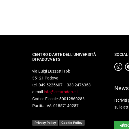
CENTRO D’ARTE DELL’UNIVERSITÀ
SOCIAL
DI PADOVA ETS
via Luigi Luzzatti 16b
35121 Padova
tel. 049 5225607 – 333 2476358
Newsl
e-mail
info@centrodarte.it
Codice Fiscale: 80012860286
Iscriviti
Partita IVA: 01857140287
sulle att
Privacy Policy
Cookie Policy
IS