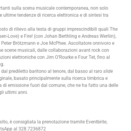
rtanti sulla scena musicale contemporanea, non solo
 ultime tendenze di ricerca elettronica e di sintesi tra
posto di rilievo alla testa di gruppi imprescindibili quali The
sen-Love) e Fire! (con Johan Berthling e Andreas Werliin),
ome Peter Brötzmann e Joe McPhee. Ascoltatore onnivoro e
se scene musicali, dalle collaborazioni avant rock con
ioni elettroniche con Jim O’Rourke e Four Tet, fino al
g.
 dal prediletto baritono al tenore, dal basso al raro
slide
ginale, basato principalmente sulla ricerca timbrica e
a di emissione fuori dal comune, che ne ha fatto una delle
li ultimi anni.
olto, è consigliata la prenotazione tramite Eventbrite,
hatsApp al 328.7236872