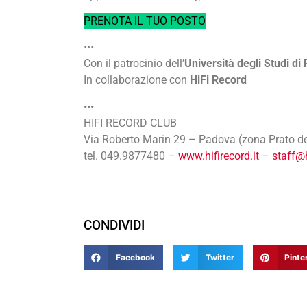
PRENOTA IL TUO POSTO
•••
Con il patrocinio dell’
Università degli Studi di
In collaborazione con
HiFi Record
•••
HIFI RECORD CLUB
Via Roberto Marin 29 – Padova (zona Prato del
tel. 049.9877480 –
www.hifirecord.it
–
staff@h
CONDIVIDI
Facebook
Twitter
Pinte