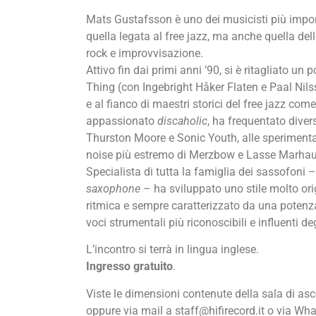
Mats Gustafsson è uno dei musicisti più impo
quella legata al free jazz, ma anche quella delle
rock e improvvisazione.
Attivo fin dai primi anni ’90, si è ritagliato un 
Thing (con Ingebright Håker Flaten e Paal Nils
e al fianco di maestri storici del free jazz c
appassionato
discaholic
, ha frequentato diver
Thurston Moore e Sonic Youth, alle sperimentaz
noise più estremo di Merzbow e Lasse Marhau
Specialista di tutta la famiglia dei sassofoni –
saxophone
– ha sviluppato uno stile molto ori
ritmica e sempre caratterizzato da una potenz
voci strumentali più riconoscibili e influenti deg
L’incontro si terrà in lingua inglese.
Ingresso gratuito
.
Viste le dimensioni contenute della sala di asc
oppure via mail a staff@hifirecord.it o via W