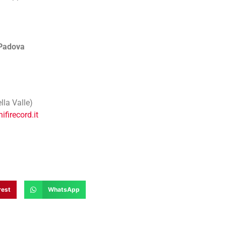
 Padova
la Valle)
ifirecord.it
rest
WhatsApp