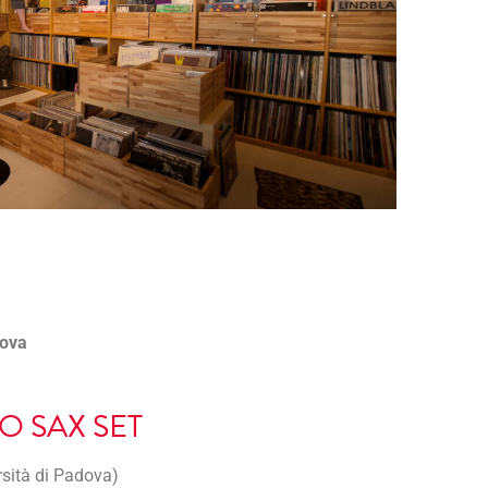
dova
O SAX SET
ersità di Padova)