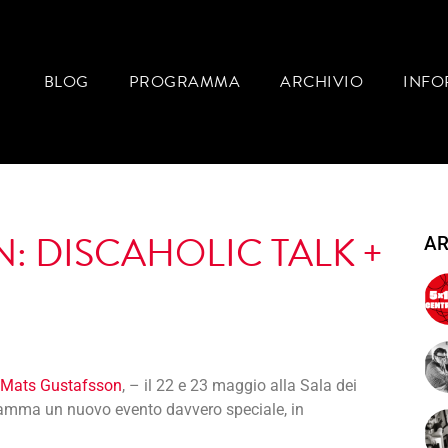
BLOG
PROGRAMMA
ARCHIVIO
INFO
: DISCAHOLIC TALK +
AR
a Mats Gustafsson
, – il 22 e 23 maggio alla Sala dei
ramma un nuovo evento davvero speciale, in