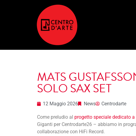
MATS GUSTAFSSON
SOLO SAX SET
12 Maggio 2026
News
Centrodarte
Come preludio al
progetto speciale dedicato 
Giganti per Centrodarte26 – abbiamo in prog
collaborazione con HiFi Record.