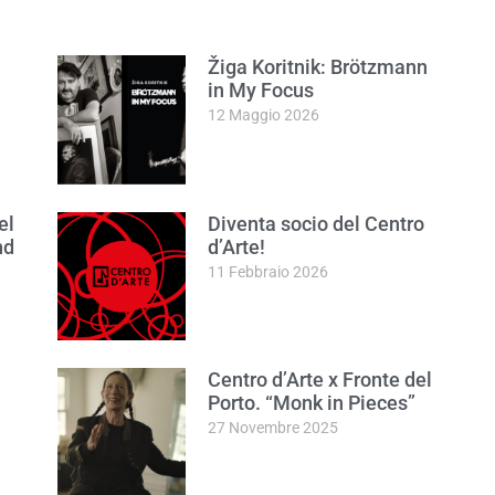
Žiga Koritnik: Brötzmann
in My Focus
12 Maggio 2026
el
Diventa socio del Centro
nd
d’Arte!
11 Febbraio 2026
Centro d’Arte x Fronte del
Porto. “Monk in Pieces”
27 Novembre 2025