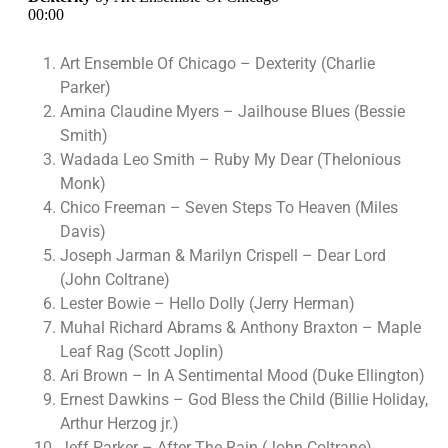
Art Ensemble Of Chicago – Dexterity (Charlie
Parker)
Amina Claudine Myers – Jailhouse Blues (Bessie
Smith)
Wadada Leo Smith – Ruby My Dear (Thelonious
Monk)
Chico Freeman – Seven Steps To Heaven (Miles
Davis)
Joseph Jarman & Marilyn Crispell – Dear Lord
(John Coltrane)
Lester Bowie – Hello Dolly (Jerry Herman)
Muhal Richard Abrams & Anthony Braxton – Maple
Leaf Rag (Scott Joplin)
Ari Brown – In A Sentimental Mood (Duke Ellington)
Ernest Dawkins – God Bless the Child (Billie Holiday,
Arthur Herzog jr.)
Jeff Parker – After The Rain (John Coltrane)