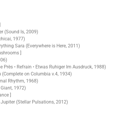
]
r (Sound Is, 2009)
chicai, 1977)
rything Sara (Everywhere is Here, 2011)
ushrooms ]
006)
 De Près • Refrain • Etwas Ruhiger Im Ausdruck, 1988)
u (Complete on Columbia v.4, 1934)
rnal Rhythm, 1968)
 Giant, 1972)
ance ]
upiter (Stellar Pulsations, 2012)