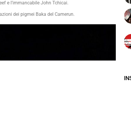
eef e l’immancabile John Tchicai.
strazioni dei pigmei Baka del Camerun.
I