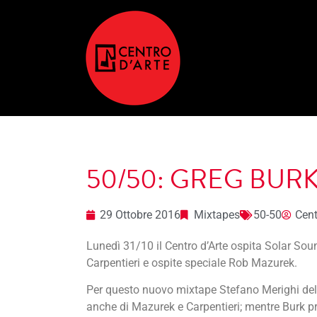
50/50: GREG BUR
29 Ottobre 2016
Mixtapes
50-50
Cent
Lunedì 31/10 il Centro d’Arte ospita Solar So
Carpentieri e ospite speciale Rob Mazurek.
Per questo nuovo mixtape Stefano Merighi del 
anche di Mazurek e Carpentieri; mentre Burk p