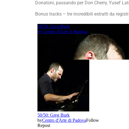
Donatoni, passando per Don Cherry, Yusef Lat
Bonus tracks – tre incredibili estratti da regi