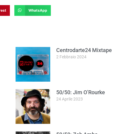
rest
WhatsApp
Centrodarte24 Mixtape
2 Febbraio 2024
50/50: Jim O’Rourke
24 Aprile 2023