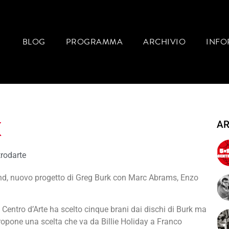
BLOG
PROGRAMMA
ARCHIVIO
INFO
K
AR
rodarte
und, nuovo progetto di Greg Burk con Marc Abrams, Enzo
Centro d’Arte ha scelto cinque brani dai dischi di Burk ma
ropone una scelta che va da Billie Holiday a Franco