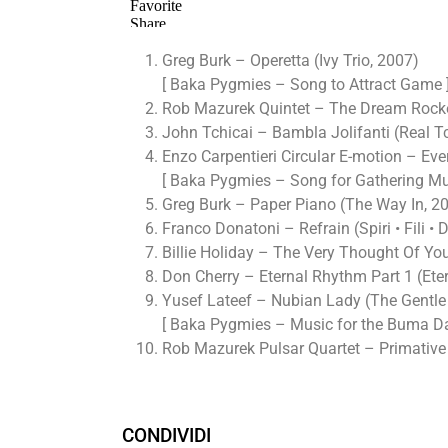
Greg Burk – Operetta (Ivy Trio, 2007)
[ Baka Pygmies – Song to Attract Game 
Rob Mazurek Quintet – The Dream Rocke
John Tchicai – Bambla Jolifanti (Real T
Enzo Carpentieri Circular E-motion – Eve
[ Baka Pygmies – Song for Gathering M
Greg Burk – Paper Piano (The Way In, 2
Franco Donatoni – Refrain (Spiri • Fili •
Billie Holiday – The Very Thought Of Yo
Don Cherry – Eternal Rhythm Part 1 (Ete
Yusef Lateef – Nubian Lady (The Gentle
[ Baka Pygmies – Music for the Buma D
Rob Mazurek Pulsar Quartet – Primative J
CONDIVIDI