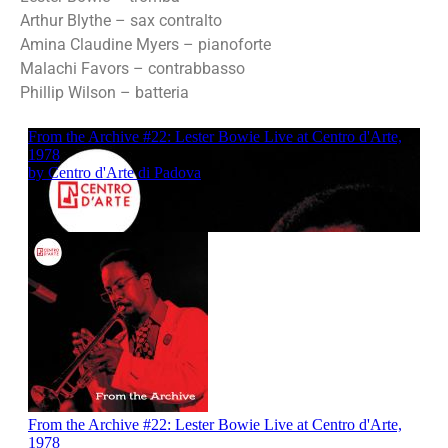
Arthur Blythe – sax contralto
Amina Claudine Myers – pianoforte
Malachi Favors – contrabbasso
Phillip Wilson – batteria