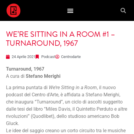
WE’RE SITTING IN A ROOM #1 –
TURNAROUND, 1967
24 Aprile 2021
Podcast
Centrodarte
Turnaround, 1967
A cura di
Stefano Merighi
La prima puntata di
We’re Sitting in a Room
, il nuovo
podcast del Centro d’Arte, è affidata a Stefano Merighi,
che inaugura “Turnaround”, un ciclo di ascolti suggerito
dalle tesi del libro “Miles Davis, il Quintetto Perduto e altre
rivoluzioni” (Quodlibet), dello studioso americano Bob
Gluck.
Le idee del saggio creano un corto circuito tra le musiche