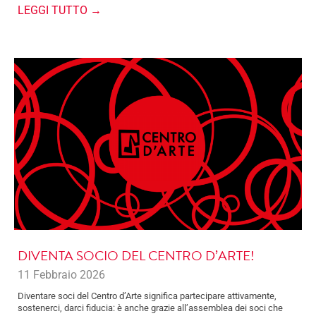
LEGGI TUTTO →
DIVENTA SOCIO DEL CENTRO D’ARTE!
11 Febbraio 2026
Diventare soci del Centro d’Arte significa partecipare attivamente,
sostenerci, darci fiducia: è anche grazie all’assemblea dei soci che