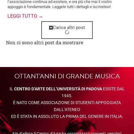
l’associazione continua ad esistere, e ora più che mai il vostro
appoggio è fondamentale. Leggete tutti i dettagli e iscrivetevi!
LEGGI TUTTO →
Carica altri post
Non ci sono altri post da mostrare
OTTANT'ANNI DI GRANDE MUSICA
IL
CENTRO D’ARTE DELL’UNIVERSITÀ DI PADOVA
ESISTE DAL
1945.
È NATO COME ASSOCIAZIONE DI STUDENTI APPOGGIATA
DALL’ATENEO
ED È STATA IN ASSOLUTO LA PRIMA DEL GENERE IN ITALIA.
Fin d’allora il Centro d’Arte ha organizzato concerti, regolari