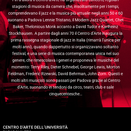
stagioni di musica da camera che, insolitamente per i tempi,
comprendevano il jazz e la musica più attuale: negli anni 50 e 60
suonano a Padova Lennie Tristano, il Modern Jazz Quartet, Chet
Baker, Thelonious Monk accanto a David Tudor e Karlheinz
Stockhausen. A partire dagli anni 70 il Centro d’Arte inaugura la
prima rassegna stagionale di jazz in Italia (rimarrà l’unica per
molti anni), quando dappertutto si organizzavano soltanto
festival, e una serie di musica contemporanea unica nel suo
genere, che rimescolava i generi e proponeva le musiche del
momento: Terry Riley, Dieter Schnebel, George Lewis, Morton
Feldman, Frederic Rzewski, David Behrman, John Zorn. Questi e
molti altri musicisti sono passati per Padova grazie al Centro
d’Arte, suonando in tendoni da circo, teatri, club e sale
cinquecentesche…
CENTRO D’ARTE DELL’UNIVERSITÀ