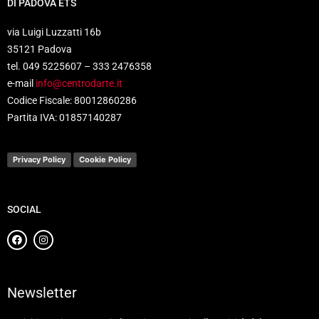
DI PADOVA ETS
via Luigi Luzzatti 16b
35121 Padova
tel. 049 5225607 – 333 2476358
e-mail
info@centrodarte.it
Codice Fiscale: 80012860286
Partita IVA: 01857140287
Privacy Policy
Cookie Policy
SOCIAL
Newsletter