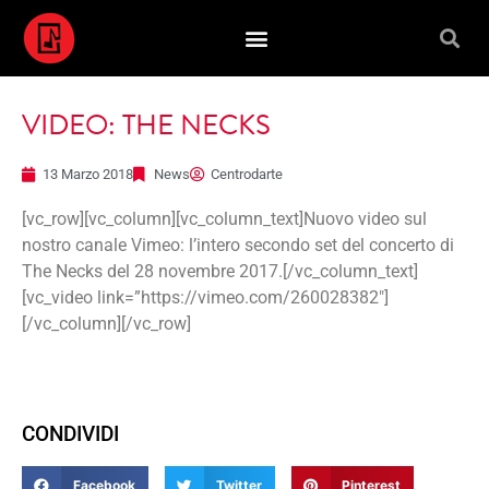
VIDEO: THE NECKS
13 Marzo 2018
News
Centrodarte
[vc_row][vc_column][vc_column_text]Nuovo video sul
nostro canale Vimeo: l’intero secondo set del concerto di
The Necks del 28 novembre 2017.[/vc_column_text]
[vc_video link=”https://vimeo.com/260028382″]
[/vc_column][/vc_row]
CONDIVIDI
Facebook
Twitter
Pinterest