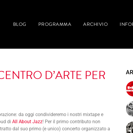
BLOG
PROGRAMMA
ARCHIVIO
INFO
CENTRO D’ARTE PER
AR
orazione: da oggi condivideremo i nostri mixtape e
oud di
All About Jazz
! Per il primo contributo non
tratto dal suo primo (e unico) concerto organizzato a