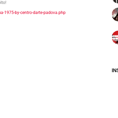
lto!
dua-1975-by-centro-darte-padova.php
I