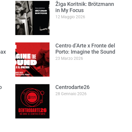
Žiga Koritnik: Brötzmann
in My Focus
12 Maggio 2026
Centro d’Arte x Fronte del
Sax
Porto: Imagine the Sound
23 Marzo 2026
o
Centrodarte26
28 Gennaio 2026