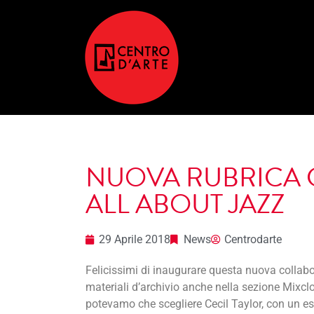
NUOVA RUBRICA 
ALL ABOUT JAZZ
29 Aprile 2018
News
Centrodarte
Felicissimi di inaugurare questa nuova collab
materiali d’archivio anche nella sezione Mixcl
potevamo che scegliere Cecil Taylor, con un es