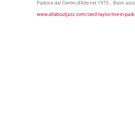
Padova dal Centro d’Arte nel 1975… Buon asco
www.allaboutjazz.com/cecil-taylor-live-in-pa