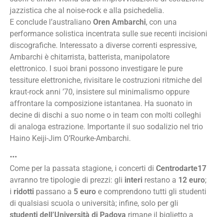
jazzistica che al noise-rock e alla psichedelia.
E conclude l’australiano
Oren Ambarchi
, con una
performance solistica incentrata sulle sue recenti incisioni
discografiche. Interessato a diverse correnti espressive,
Ambarchi è chitarrista, batterista, manipolatore
elettronico. I suoi brani possono investigare le pure
tessiture elettroniche, rivisitare le costruzioni ritmiche del
kraut-rock anni ’70, insistere sul minimalismo oppure
affrontare la composizione istantanea. Ha suonato in
decine di dischi a suo nome o in team con molti colleghi
di analoga estrazione. Importante il suo sodalizio nel trio
Haino Keiji-Jim O’Rourke-Ambarchi.
•••
Come per la passata stagione, i concerti di
Centrodarte17
avranno tre tipologie di prezzi: gli
interi
restano a
12 euro
;
i
ridotti
passano a
5 euro
e comprendono tutti gli studenti
di qualsiasi scuola o università; infine, solo per gli
studenti dell’Università di Padova
rimane il biglietto a