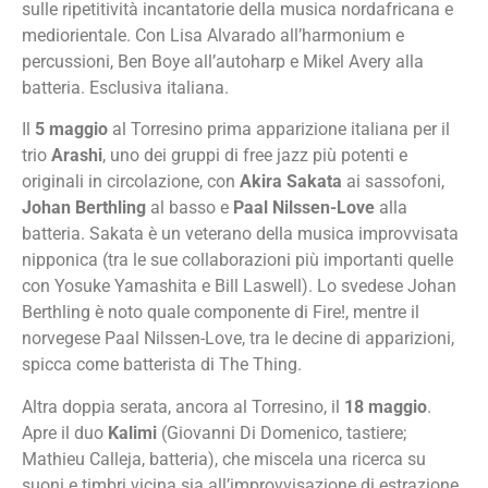
sulle ripetitività incantatorie della musica nordafricana e
mediorientale. Con Lisa Alvarado all’harmonium e
percussioni, Ben Boye all’autoharp e Mikel Avery alla
batteria. Esclusiva italiana.
Il
5 maggio
al Torresino prima apparizione italiana per il
trio
Arashi
, uno dei gruppi di free jazz più potenti e
originali in circolazione, con
Akira Sakata
ai sassofoni,
Johan Berthling
al basso e
Paal Nilssen-Love
alla
batteria. Sakata è un veterano della musica improvvisata
nipponica (tra le sue collaborazioni più importanti quelle
con Yosuke Yamashita e Bill Laswell). Lo svedese Johan
Berthling è noto quale componente di Fire!, mentre il
norvegese Paal Nilssen-Love, tra le decine di apparizioni,
spicca come batterista di The Thing.
Altra doppia serata, ancora al Torresino, il
18 maggio
.
Apre il duo
Kalimi
(Giovanni Di Domenico, tastiere;
Mathieu Calleja, batteria), che miscela una ricerca su
suoni e timbri vicina sia all’improvvisazione di estrazione