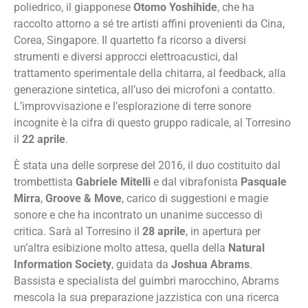
poliedrico, il giapponese
Otomo Yoshihide
, che ha
raccolto attorno a sé tre artisti affini provenienti da Cina,
Corea, Singapore. Il quartetto fa ricorso a diversi
strumenti e diversi approcci elettroacustici, dal
trattamento sperimentale della chitarra, al feedback, alla
generazione sintetica, all’uso dei microfoni a contatto.
L’improvvisazione e l’esplorazione di terre sonore
incognite è la cifra di questo gruppo radicale, al Torresino
il
22 aprile
.
È stata una delle sorprese del 2016, il duo costituito dal
trombettista
Gabriele Mitelli
e dal vibrafonista
Pasquale
Mirra
,
Groove & Move
, carico di suggestioni e magie
sonore e che ha incontrato un unanime successo di
critica. Sarà al Torresino il
28 aprile
, in apertura per
un’altra esibizione molto attesa, quella della
Natural
Information Society
, guidata da
Joshua Abrams
.
Bassista e specialista del guimbri marocchino, Abrams
mescola la sua preparazione jazzistica con una ricerca