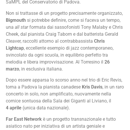
SaMPL del Conservatorio di Padova.
Non si trattasse di un progetto precisamente organizzato,
Bigmouth
si potrebbe definire, come si faceva un tempo,
una
all star
formata dai sassofonisti Tony Malaby e Chris
Cheek, dal pianista Craig Taborn e dal batterista Gerald
Cleaver, raccolti attorno al contrabbassista
Chris
Lightcap
, eccellente esempio di jazz contemporaneo,
svincolato da ogni scuola, in equilibrio perfetto tra
melodia e libera improvvisazione. Al Torresino il
26
marzo
, in esclusiva italiana.
Dopo essere apparsa lo scorso anno nel trio di Eric Revis,
torna a Padova la pianista canadese
Kris Davis
, in un raro
concerto in solo, non amplificato, nuovamente nella
cornice sontuosa della Sala dei Giganti al Liviano, il
4 aprile
(unica data nazionale).
Far East Network
è un progetto transnazionale e tutto
asiatico nato per iniziativa di un artista geniale e