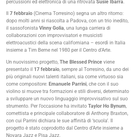
percussioni ed elettronica di una ritrovata
Susie Ibarra
.
Il
7 febbraio
(Cinema Torresino) segna un altro ritorno:
dopo molti anni si riascolta a Padova, con un trio inedito,
il sassofonista
Vinny Golia
, una lunga carriera di
collaborazioni con improvvisatori e musicisti
elettroacustici della scena californiana – esordì in Italia
insieme a Tim Berne nel 1980 per il Centro d’Arte.
Un nuovissimo progetto,
The Blessed Prince
viene
presentato il
17 febbraio
, sempre al Torresino, da uno dei
più originali nuovi talenti italiani, sia come virtuoso sia
come compositore:
Emanuele Parrini
, che con il suo
violino si muove tra formazioni e stili diversi, determinato
a sviluppare un nuovo linguaggio improvvisativo sul suo
strumento. Per l’occasione ha invitato
Taylor Ho Bynum
,
cornettista e principale collaboratore di Anthony Braxton,
con cui Parrini dichiara le sue affinità di ‘scuola’. Il
progetto è stato coprodotto dal Centro d’Arte insieme a
Novara Jazz e Pisa Jazz.