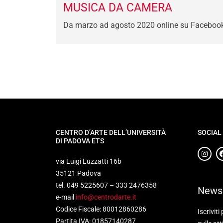
MUSICA DA CAMERA
Da marzo ad agosto 2020 online su Faceboo
CENTRO D’ARTE DELL’UNIVERSITÀ
SOCIAL
DI PADOVA ETS
via Luigi Luzzatti 16b
35121 Padova
tel. 049 5225607 – 333 2476358
Newsl
e-mail
info@centrodarte.it
Codice Fiscale: 80012860286
Iscriviti
Partita IVA: 01857140287