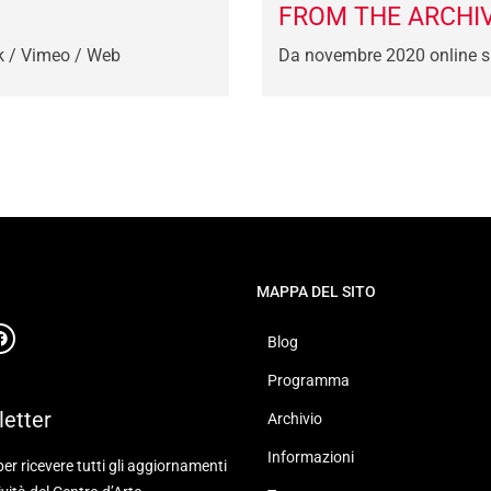
FROM THE ARCHI
k / Vimeo / Web
Da novembre 2020 online s
MAPPA DEL SITO
Blog
Programma
etter
Archivio
Informazioni
 per ricevere tutti gli aggiornamenti