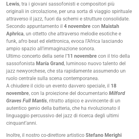
Lewis
, tra i giovani sassofonisti e compositori più
originali in circolazione, per una sorta di viaggio spirituale
attraverso il jazz, fuori da schemi e strutture consolidate.
Secondo appuntamento il
4 novembre
con
Maistah
Aphrica
, un ottetto che attraverso melodie esotiche e
funk, afro beat ed elettronica, evoca l’Africa lasciando
ampio spazio all’immaginazione sonora.
Ultimo concerto della serie l’
11 novembre
con il trio della
sassofonista
María Grand
, luminoso nuovo talento del
jazz newyorchese, che sta rapidamente assumendo un
ruolo centrale sulla scena contemporanea.
A chiudere il ciclo un evento davvero speciale, il
18
novembre
, con la proiezione del documentario
Milford
Graves Full Mantis
, ritratto atipico e avvincente di un
autentico genio della batteria, che ha rivoluzionato il
linguaggio percussivo del jazz di ricerca degli ultimi
cinquant’anni.
Inoltre, il nostro co-direttore artistico
Stefano Merighi