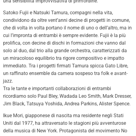
una sensibilità improvvisativa di prim’ordine.
Satoko Fujii e Natsuki Tamura, compagni nella vita,
condividono da oltre vent’anni decine di progetti in comune,
che di volta in volta portano il nome di uno o dell’altro, ma in
cui l’impronta di entrambi è sempre evidente. Fujii è la più
prolifica, con decine di dischi in formazioni che vanno dal
solo al duo, dal trio alla grande orchestra, caratterizzati da
un miracoloso equilibrio tra rigore compositivo e impatto
immediato. Tra i progetti firmati Tamura spicca Gato Libre,
un raffinato ensemble da camera sospeso tra folk e avant-
jazz.
Tra le tante e importanti collaborazioni di entrambi
ricordiamo solo Paul Bley, Wadada Leo Smith, Mark Dresser,
Jim Black, Tatsuya Yoshida, Andrea Parkins, Alister Spence.
Ikue Mori, giapponese di nascita ma residente negli Stati
Uniti dal 1977, ha attraversato le stagioni più avventurose
della musica di New York. Protagonista del movimento No