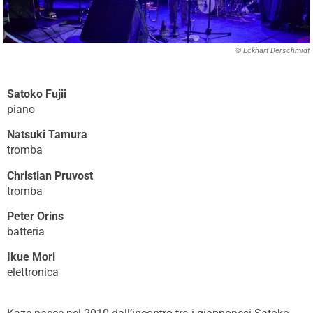
© Eckhart Derschmidt
Satoko Fujii
piano
Natsuki Tamura
tromba
Christian Pruvost
tromba
Peter Orins
batteria
Ikue Mori
elettronica