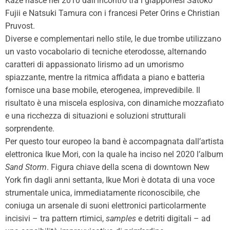
Kaze nasce nel 2010 dall’incontro tra i giapponesi Satoko
Fujii e Natsuki Tamura con i francesi Peter Orins e Christian
Pruvost.
Diverse e complementari nello stile, le due trombe utilizzano
un vasto vocabolario di tecniche eterodosse, alternando
caratteri di appassionato lirismo ad un umorismo
spiazzante, mentre la ritmica affidata a piano e batteria
fornisce una base mobile, eterogenea, imprevedibile. Il
risultato è una miscela esplosiva, con dinamiche mozzafiato
e una ricchezza di situazioni e soluzioni strutturali
sorprendente.
Per questo tour europeo la band è accompagnata dall’artista
elettronica Ikue Mori, con la quale ha inciso nel 2020 l’album
Sand Storm
. Figura chiave della scena di downtown New
York fin dagli anni settanta, Ikue Mori è dotata di una voce
strumentale unica, immediatamente riconoscibile, che
coniuga un arsenale di suoni elettronici particolarmente
incisivi – tra pattern rtimici,
samples
e detriti digitali – ad