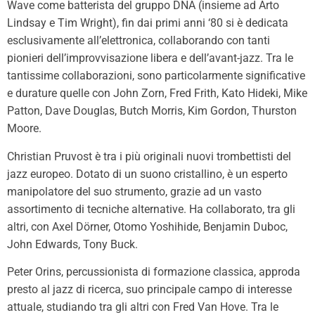
Wave come batterista del gruppo DNA (insieme ad Arto
Lindsay e Tim Wright), fin dai primi anni ‘80 si è dedicata
esclusivamente all’elettronica, collaborando con tanti
pionieri dell’improvvisazione libera e dell’avant-jazz. Tra le
tantissime collaborazioni, sono particolarmente significative
e durature quelle con John Zorn, Fred Frith, Kato Hideki, Mike
Patton, Dave Douglas, Butch Morris, Kim Gordon, Thurston
Moore.
Christian Pruvost è tra i più originali nuovi trombettisti del
jazz europeo. Dotato di un suono cristallino, è un esperto
manipolatore del suo strumento, grazie ad un vasto
assortimento di tecniche alternative. Ha collaborato, tra gli
altri, con Axel Dörner, Otomo Yoshihide, Benjamin Duboc,
John Edwards, Tony Buck.
Peter Orins, percussionista di formazione classica, approda
presto al jazz di ricerca, suo principale campo di interesse
attuale, studiando tra gli altri con Fred Van Hove. Tra le