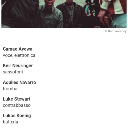
© Bob Sweeney
Camae Ayewa
voce, elettronica
Keir Neuringer
sassofoni
Aquiles Navarro
tromba
Luke Stewart
contrabbasso
Lukas Koenig
batteria