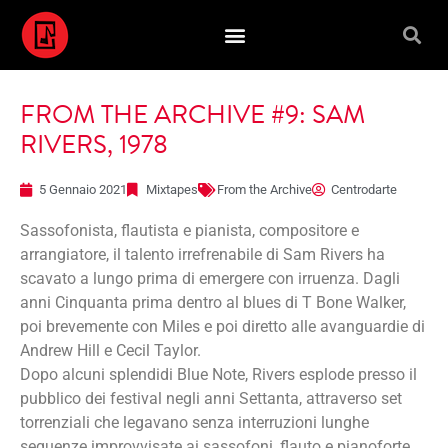
FROM THE ARCHIVE #9: SAM
RIVERS, 1978
5 Gennaio 2021
Mixtapes
From the Archive
Centrodarte
Sassofonista, flautista e pianista, compositore e
arrangiatore, il talento irrefrenabile di Sam Rivers ha
scavato a lungo prima di emergere con irruenza. Dagli
anni Cinquanta prima dentro al blues di T Bone Walker,
poi brevemente con Miles e poi diretto alle avanguardie di
Andrew Hill e Cecil Taylor.
Dopo alcuni splendidi Blue Note, Rivers esplode presso il
pubblico dei festival negli anni Settanta, attraverso set
torrenziali che legavano senza interruzioni lunghe
sequenze improvvisate ai sassofoni, flauto e pianoforte,