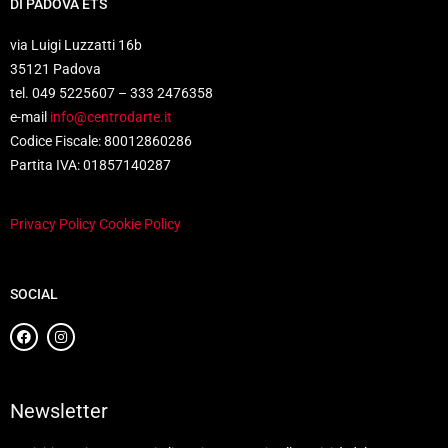
DI PADOVA ETS
via Luigi Luzzatti 16b
35121 Padova
tel. 049 5225607 – 333 2476358
e-mail
info@centrodarte.it
Codice Fiscale: 80012860286
Partita IVA: 01857140287
Privacy Policy
Cookie Policy
SOCIAL
Newsletter