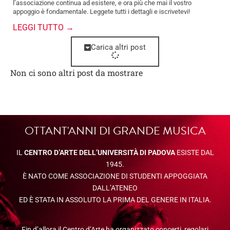
l’associazione continua ad esistere, e ora più che mai il vostro
appoggio è fondamentale. Leggete tutti i dettagli e iscrivetevi!
LEGGI TUTTO →
Carica altri post
Non ci sono altri post da mostrare
OTTANT'ANNI DI GRANDE MUSICA
IL
CENTRO D’ARTE DELL’UNIVERSITÀ DI PADOVA
ESISTE DAL
1945.
È NATO COME ASSOCIAZIONE DI STUDENTI APPOGGIATA
DALL’ATENEO
ED È STATA IN ASSOLUTO LA PRIMA DEL GENERE IN ITALIA.
Fin d’allora il Centro d’Arte ha organizzato concerti, regolari