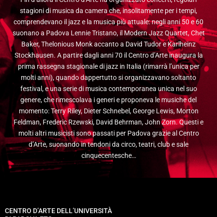
stagioni di musica da camera che, insolitamente per i tempi,
comprendevano il jazz e la musica più attuale: negli anni 50 e 60
suonano a Padova Lennie Tristano, il Modern Jazz Quartet, Chet
Baker, Thelonious Monk accanto a David Tudor e Karlheinz
Stockhausen. A partire dagli anni 70 il Centro d’Arte inaugura la
prima rassegna stagionale di jazz in Italia (rimarrà l’unica per
molti anni), quando dappertutto si organizzavano soltanto
festival, e una serie di musica contemporanea unica nel suo
genere, che rimescolava i generi e proponeva le musiche del
momento: Terry Riley, Dieter Schnebel, George Lewis, Morton
Feldman, Frederic Rzewski, David Behrman, John Zorn. Questi e
molti altri musicisti sono passati per Padova grazie al Centro
d’Arte, suonando in tendoni da circo, teatri, club e sale
cinquecentesche…
CENTRO D’ARTE DELL’UNIVERSITÀ