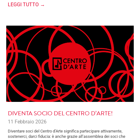
LEGGI TUTTO →
DIVENTA SOCIO DEL CENTRO D’ARTE!
11 Febbraio 2026
Diventare soci del Centro d’Arte significa partecipare attivamente,
sostenerci, darci fiducia: è anche grazie all’assemblea dei soci che