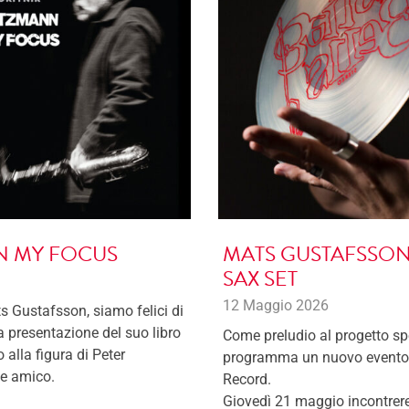
IN MY FOCUS
MATS GUSTAFSSON:
SAX SET
12 Maggio 2026
s Gustafsson, siamo felici di
la presentazione del suo libro
Come preludio al progetto s
alla figura di Peter
programma un nuovo evento d
 e amico.
Record.
Giovedì 21 maggio incontrer