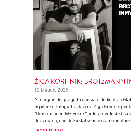
ŽIGA KORITNIK: BRÖTZMANN 
12 Maggio 2026
A margine del progetto speciale dedicato a Mat
ospitare il fotografo sloveno Žiga Koritnik per 
“Brötzmann in My Focus”, interamente dedicato 
Brötzmann, che di Gustafsson è stato mentore
LEGGI TUTTO →