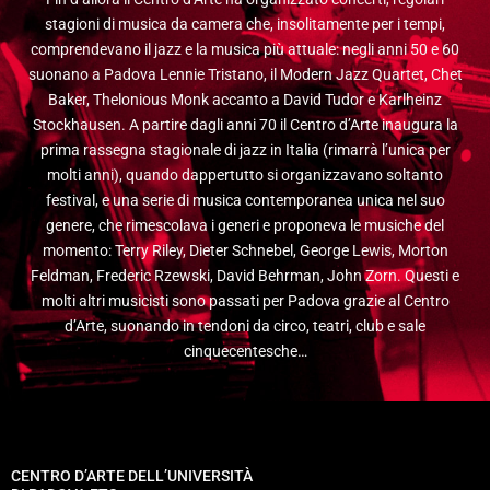
stagioni di musica da camera che, insolitamente per i tempi,
comprendevano il jazz e la musica più attuale: negli anni 50 e 60
suonano a Padova Lennie Tristano, il Modern Jazz Quartet, Chet
Baker, Thelonious Monk accanto a David Tudor e Karlheinz
Stockhausen. A partire dagli anni 70 il Centro d’Arte inaugura la
prima rassegna stagionale di jazz in Italia (rimarrà l’unica per
molti anni), quando dappertutto si organizzavano soltanto
festival, e una serie di musica contemporanea unica nel suo
genere, che rimescolava i generi e proponeva le musiche del
momento: Terry Riley, Dieter Schnebel, George Lewis, Morton
Feldman, Frederic Rzewski, David Behrman, John Zorn. Questi e
molti altri musicisti sono passati per Padova grazie al Centro
d’Arte, suonando in tendoni da circo, teatri, club e sale
cinquecentesche…
CENTRO D’ARTE DELL’UNIVERSITÀ