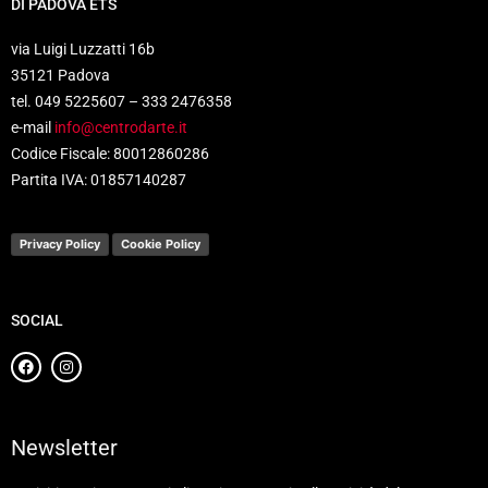
DI PADOVA ETS
via Luigi Luzzatti 16b
35121 Padova
tel. 049 5225607 – 333 2476358
e-mail
info@centrodarte.it
Codice Fiscale: 80012860286
Partita IVA: 01857140287
Privacy Policy
Cookie Policy
SOCIAL
Newsletter