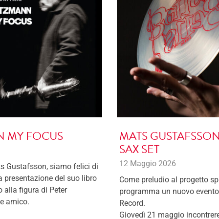
IN MY FOCUS
MATS GUSTAFSSON:
SAX SET
12 Maggio 2026
s Gustafsson, siamo felici di
la presentazione del suo libro
Come preludio al progetto s
alla figura di Peter
programma un nuovo evento d
 e amico.
Record.
Giovedì 21 maggio incontrer