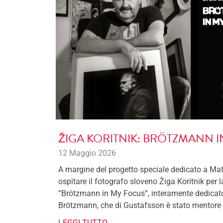
ŽIGA KORITNIK: BRÖTZMANN 
12 Maggio 2026
A margine del progetto speciale dedicato a Mat
ospitare il fotografo sloveno Žiga Koritnik per 
“Brötzmann in My Focus”, interamente dedicato 
Brötzmann, che di Gustafsson è stato mentore
LEGGI TUTTO →