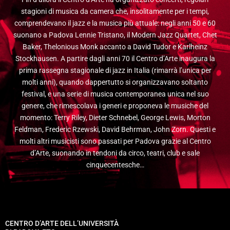
stagioni di musica da camera che, insolitamente per i tempi,
comprendevano il jazz e la musica più attuale: negli anni 50 e 60
suonano a Padova Lennie Tristano, il Modern Jazz Quartet, Chet
Baker, Thelonious Monk accanto a David Tudor e Karlheinz
Stockhausen. A partire dagli anni 70 il Centro d’Arte inaugura la
prima rassegna stagionale di jazz in Italia (rimarrà l’unica per
molti anni), quando dappertutto si organizzavano soltanto
festival, e una serie di musica contemporanea unica nel suo
genere, che rimescolava i generi e proponeva le musiche del
momento: Terry Riley, Dieter Schnebel, George Lewis, Morton
Feldman, Frederic Rzewski, David Behrman, John Zorn. Questi e
molti altri musicisti sono passati per Padova grazie al Centro
d’Arte, suonando in tendoni da circo, teatri, club e sale
cinquecentesche…
CENTRO D’ARTE DELL’UNIVERSITÀ