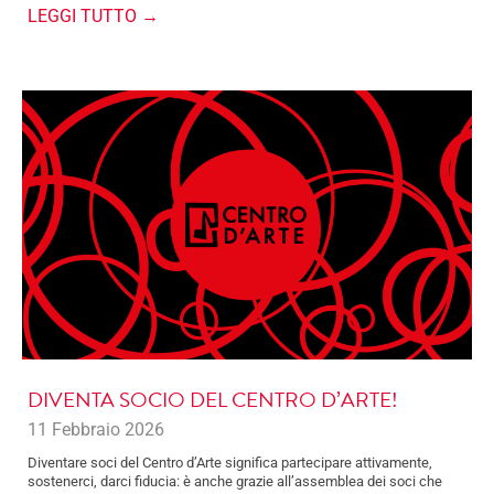
LEGGI TUTTO →
DIVENTA SOCIO DEL CENTRO D’ARTE!
11 Febbraio 2026
Diventare soci del Centro d’Arte significa partecipare attivamente,
sostenerci, darci fiducia: è anche grazie all’assemblea dei soci che