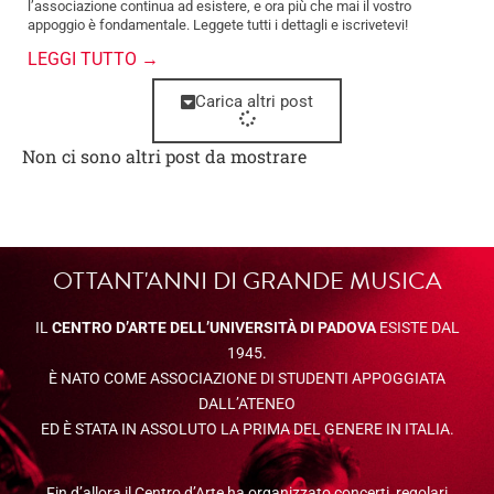
l’associazione continua ad esistere, e ora più che mai il vostro
appoggio è fondamentale. Leggete tutti i dettagli e iscrivetevi!
LEGGI TUTTO →
Carica altri post
Non ci sono altri post da mostrare
OTTANT'ANNI DI GRANDE MUSICA
IL
CENTRO D’ARTE DELL’UNIVERSITÀ DI PADOVA
ESISTE DAL
1945.
È NATO COME ASSOCIAZIONE DI STUDENTI APPOGGIATA
DALL’ATENEO
ED È STATA IN ASSOLUTO LA PRIMA DEL GENERE IN ITALIA.
Fin d’allora il Centro d’Arte ha organizzato concerti, regolari