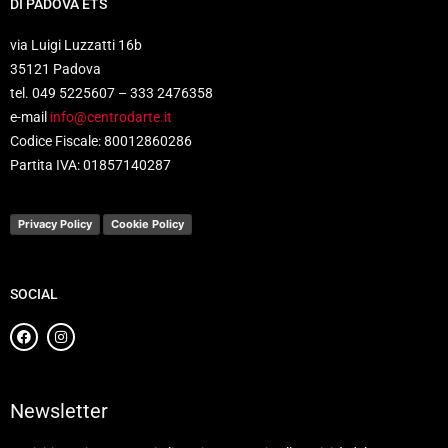
DI PADOVA ETS
via Luigi Luzzatti 16b
35121 Padova
tel. 049 5225607 – 333 2476358
e-mail
info@centrodarte.it
Codice Fiscale: 80012860286
Partita IVA: 01857140287
Privacy Policy
Cookie Policy
SOCIAL
Newsletter