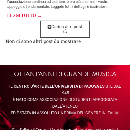
l’associazione continua ad esistere, e ora più che mai il vostro
appoggio è fondamentale. Leggete tutti i dettagli e iscrivetevi!
LEGGI TUTTO →
Carica altri post
Non ci sono altri post da mostrare
OTTANT'ANNI DI GRANDE MUSICA
IL
CENTRO D’ARTE DELL’UNIVERSITÀ DI PADOVA
ESISTE DAL
1945.
È NATO COME ASSOCIAZIONE DI STUDENTI APPOGGIATA
DALL’ATENEO
ED È STATA IN ASSOLUTO LA PRIMA DEL GENERE IN ITALIA.
Fin d’allora il Centro d’Arte ha organizzato concerti, regolari