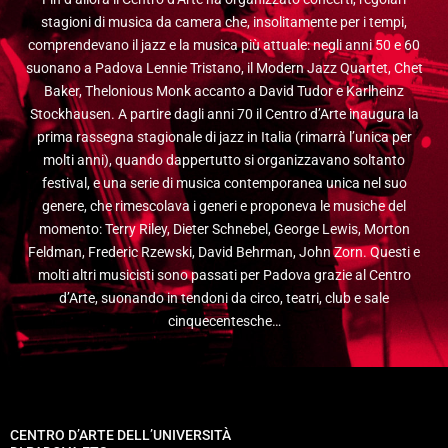
stagioni di musica da camera che, insolitamente per i tempi,
comprendevano il jazz e la musica più attuale: negli anni 50 e 60
suonano a Padova Lennie Tristano, il Modern Jazz Quartet, Chet
Baker, Thelonious Monk accanto a David Tudor e Karlheinz
Stockhausen. A partire dagli anni 70 il Centro d’Arte inaugura la
prima rassegna stagionale di jazz in Italia (rimarrà l’unica per
molti anni), quando dappertutto si organizzavano soltanto
festival, e una serie di musica contemporanea unica nel suo
genere, che rimescolava i generi e proponeva le musiche del
momento: Terry Riley, Dieter Schnebel, George Lewis, Morton
Feldman, Frederic Rzewski, David Behrman, John Zorn. Questi e
molti altri musicisti sono passati per Padova grazie al Centro
d’Arte, suonando in tendoni da circo, teatri, club e sale
cinquecentesche…
CENTRO D’ARTE DELL’UNIVERSITÀ