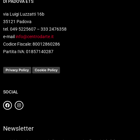
DI PADOVA ETS
via Luigi Luzzatti 16b
35121 Padova
tel. 049 5225607 – 333 2476358
e-mail
info@centrodarte.it
Codice Fiscale: 80012860286
Partita IVA: 01857140287
Privacy Policy
Cookie Policy
SOCIAL
Newsletter