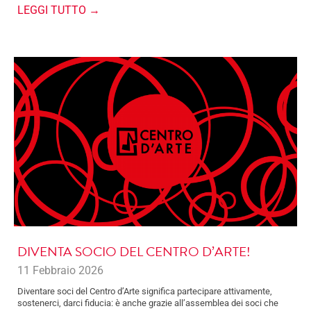
LEGGI TUTTO →
DIVENTA SOCIO DEL CENTRO D’ARTE!
11 Febbraio 2026
Diventare soci del Centro d’Arte significa partecipare attivamente,
sostenerci, darci fiducia: è anche grazie all’assemblea dei soci che