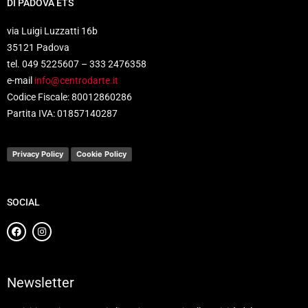
DI PADOVA ETS
via Luigi Luzzatti 16b
35121 Padova
tel. 049 5225607 – 333 2476358
e-mail
info@centrodarte.it
Codice Fiscale: 80012860286
Partita IVA: 01857140287
Privacy Policy
Cookie Policy
SOCIAL
Newsletter