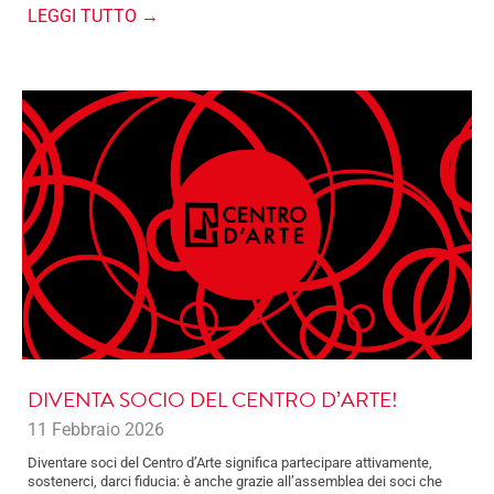
LEGGI TUTTO →
DIVENTA SOCIO DEL CENTRO D’ARTE!
11 Febbraio 2026
Diventare soci del Centro d’Arte significa partecipare attivamente,
sostenerci, darci fiducia: è anche grazie all’assemblea dei soci che