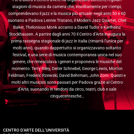
stagioni di musica da camera che, insolitamente per i tempi,
comprendevano il jazz e la musica più attuale: negli anni 50 e 60
suonano a Padova Lennie Tristano, il Modern Jazz Quartet, Chet
Baker, Thelonious Monk accanto a David Tudor e Karlheinz
Stockhausen. A partire dagli anni 70 il Centro d’Arte inaugura la
prima rassegna stagionale di jazz in Italia (rimarrà l’unica per
molti anni), quando dappertutto si organizzavano soltanto
festival, e una serie di musica contemporanea unica nel suo
genere, che rimescolava i generi e proponeva le musiche del
momento: Terry Riley, Dieter Schnebel, George Lewis, Morton
Feldman, Frederic Rzewski, David Behrman, John Zorn. Questi e
molti altri musicisti sono passati per Padova grazie al Centro
d’Arte, suonando in tendoni da circo, teatri, club e sale
cinquecentesche…
CENTRO D’ARTE DELL’UNIVERSITÀ