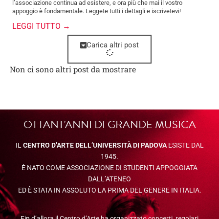
l’associazione continua ad esistere, e ora più che mai il vostro
appoggio è fondamentale. Leggete tutti i dettagli e iscrivetevi!
LEGGI TUTTO →
Carica altri post
Non ci sono altri post da mostrare
OTTANT'ANNI DI GRANDE MUSICA
IL
CENTRO D’ARTE DELL’UNIVERSITÀ DI PADOVA
ESISTE DAL
1945.
È NATO COME ASSOCIAZIONE DI STUDENTI APPOGGIATA
DALL’ATENEO
ED È STATA IN ASSOLUTO LA PRIMA DEL GENERE IN ITALIA.
Fin d’allora il Centro d’Arte ha organizzato concerti, regolari