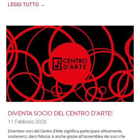
LEGGI TUTTO →
DIVENTA SOCIO DEL CENTRO D’ARTE!
11 Febbraio 2026
Diventare soci del Centro d’Arte significa partecipare attivamente,
sostenerci, darci fiducia: è anche grazie all’assemblea dei soci che