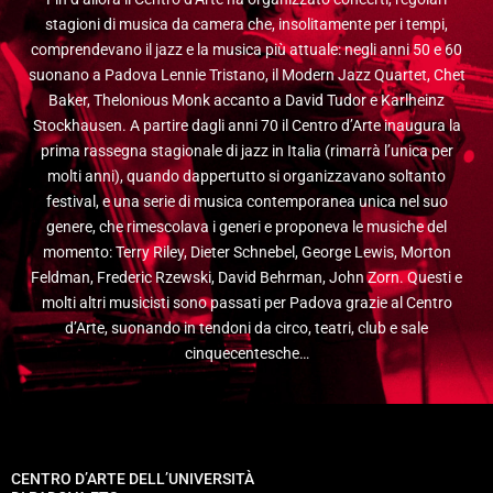
stagioni di musica da camera che, insolitamente per i tempi,
comprendevano il jazz e la musica più attuale: negli anni 50 e 60
suonano a Padova Lennie Tristano, il Modern Jazz Quartet, Chet
Baker, Thelonious Monk accanto a David Tudor e Karlheinz
Stockhausen. A partire dagli anni 70 il Centro d’Arte inaugura la
prima rassegna stagionale di jazz in Italia (rimarrà l’unica per
molti anni), quando dappertutto si organizzavano soltanto
festival, e una serie di musica contemporanea unica nel suo
genere, che rimescolava i generi e proponeva le musiche del
momento: Terry Riley, Dieter Schnebel, George Lewis, Morton
Feldman, Frederic Rzewski, David Behrman, John Zorn. Questi e
molti altri musicisti sono passati per Padova grazie al Centro
d’Arte, suonando in tendoni da circo, teatri, club e sale
cinquecentesche…
CENTRO D’ARTE DELL’UNIVERSITÀ