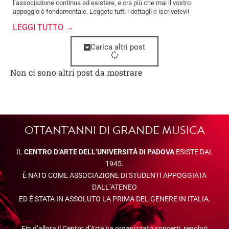
l’associazione continua ad esistere, e ora più che mai il vostro
appoggio è fondamentale. Leggete tutti i dettagli e iscrivetevi!
LEGGI TUTTO →
Carica altri post
Non ci sono altri post da mostrare
OTTANT'ANNI DI GRANDE MUSICA
IL
CENTRO D’ARTE DELL’UNIVERSITÀ DI PADOVA
ESISTE DAL
1945.
È NATO COME ASSOCIAZIONE DI STUDENTI APPOGGIATA
DALL’ATENEO
ED È STATA IN ASSOLUTO LA PRIMA DEL GENERE IN ITALIA.
Fin d’allora il Centro d’Arte ha organizzato concerti, regolari