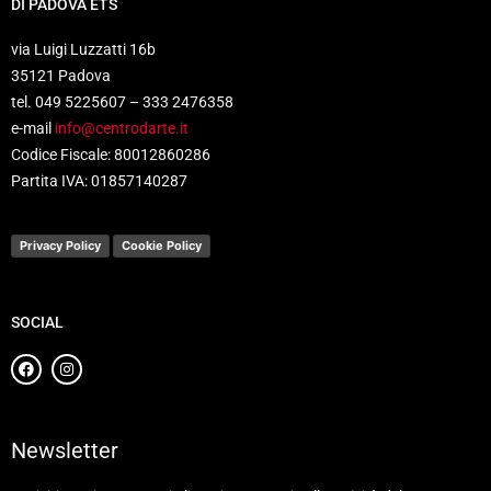
DI PADOVA ETS
via Luigi Luzzatti 16b
35121 Padova
tel. 049 5225607 – 333 2476358
e-mail
info@centrodarte.it
Codice Fiscale: 80012860286
Partita IVA: 01857140287
Privacy Policy
Cookie Policy
SOCIAL
Newsletter